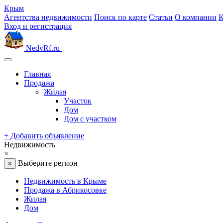
Крым
Агентства недвижимости
Поиск по карте
Статьи
О компании
К
Вход и регистрация
NedvRf.ru
Главная
Продажа
Жилая
Участок
Дом
Дом с участком
+
Добавить объявление
Недвижимость
×
Выберите регион
×
Недвижимость в Крыме
Продажа в Абрикосовке
Жилая
Дом