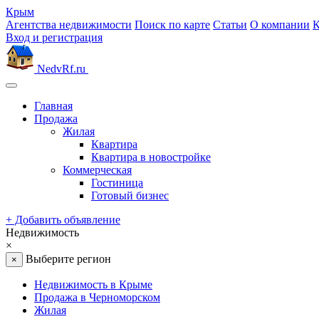
Крым
Агентства недвижимости
Поиск по карте
Статьи
О компании
К
Вход и регистрация
NedvRf.ru
Главная
Продажа
Жилая
Квартира
Квартира в новостройке
Коммерческая
Гостиница
Готовый бизнес
+
Добавить объявление
Недвижимость
×
Выберите регион
×
Недвижимость в Крыме
Продажа в Черноморском
Жилая