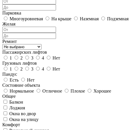
Парковка
Многоуровневая
На крыше
Наземная
Подземная
Жилая
Ремонт
Пассажирских лифтов
1
2
3
4
Нет
Грузовых лифтов
1
2
3
4
Нет
Пандус
Есть
Нет
Состояние объекта
Нормальное
Отличное
Плохое
Хорошее
Общее
Балкон
Лоджия
Окна во двор
Окна на улицу
Комфорт