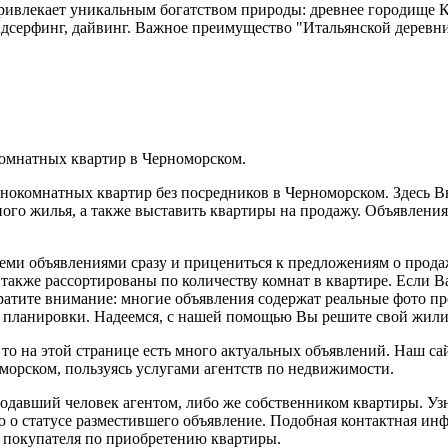
ривлекает уникальным богатством природы: древнее городище Ка
дсерфинг, дайвинг. Важное преимущество "Итальянской деревни"
омнатных квартир в Черноморском.
днокомнатных квартир без посредников в Черноморском. Здесь 
чного жилья, а также выставить квартиры на продажу. Объявлен
семи объявлениями сразу и прицениться к предложениям о прод
также рассортированы по количеству комнат в квартире. Если Ва
братите внимание: многие объявления содержат реальные фото пр
ее планировки. Надеемся, с нашей помощью Вы решите свой жил
то на этой странице есть много актуальных объявлений. Наш са
морском, пользуясь услугами агентств по недвижимости.
одавший человек агентом, либо же собственником квартиры. Узн
 статусе разместившего объявление. Подобная контактная инфо
 покупателя по приобретению квартиры.