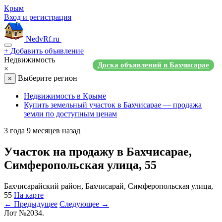
Крым
Вход и регистрация
NedvRf.ru
+
Добавить объявление
Недвижимость
Доска объявлений в Бахчисарае
×
Выберите регион
×
Недвижимость в Крыме
Купить земельный участок в Бахчисарае — продажа
земли по доступным ценам
3 года 9 месяцев назад
Участок на продажу в Бахчисарае,
Симферопольская улица, 55
Бахчисарайский район, Бахчисарай, Симферопольская улица,
55
На карте
← Предыдущее
Следующее →
Лот №2034.