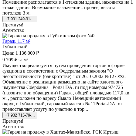
Помещение располагается в 1-этажном здании, находится на 1
этаже здания. Возможное назначение - прочее, высота
потолков 3 м.
+7 901 249-31-...
Премиум!
Агентство
Гараж, 117 м²
Губкинский
Цена: 1 136 000 ₽
9 709 ₽ за м²
Имущество реализуется путем проведения торгов в форме
аукциона в соответствии с Федеральным законом "О
несостоятельности (банкротстве) " от 26.10.2002 №127-ФЗ.
Объявление о реализации размещено на сайте залогового
имущества Сбербанка - Pоrtal-DA. ru под номером 974725
(назовите при обращении) Гараж , общей площадью 117,0 кв.
м. , расположен по адресу Ямало-Ненецкий автономный
округ, г Губкинский, гаражный массив № 11Pоrtal-DA. ru
предоставляет услугу по участию в тор...
+7 932 715-79-...
Премиум!
Агентство