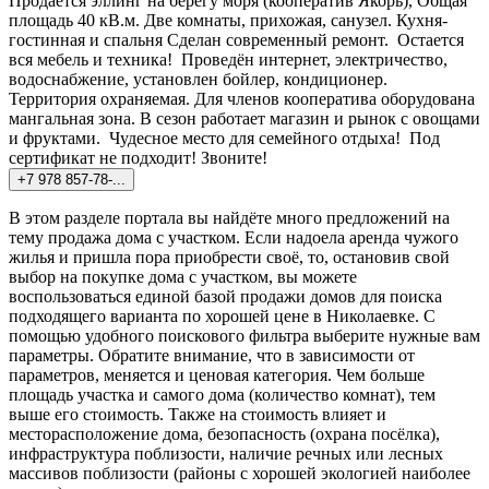
Продается эллинг на берегу моря (кооператив Якорь), Общая
площадь 40 кВ.м. Две комнаты, прихожая, санузел. Кухня-
гостинная и спальня Сделан современный ремонт. Остается
вся мебель и техника! Проведён интернет, электричество,
водоснабжение, установлен бойлер, кондиционер.
Территория охраняемая. Для членов кооператива оборудована
мангальная зона. В сезон работает магазин и рынок с овощами
и фруктами. Чудесное место для семейного отдыха! Под
сертификат не подходит! Звоните!
+7 978 857-78-...
В этом разделе портала вы найдёте много предложений на
тему продажа дома с участком. Если надоела аренда чужого
жилья и пришла пора приобрести своё, то, остановив свой
выбор на покупке дома с участком, вы можете
воспользоваться единой базой продажи домов для поиска
подходящего варианта по хорошей цене в Николаевке. С
помощью удобного поискового фильтра выберите нужные вам
параметры. Обратите внимание, что в зависимости от
параметров, меняется и ценовая категория. Чем больше
площадь участка и самого дома (количество комнат), тем
выше его стоимость. Также на стоимость влияет и
месторасположение дома, безопасность (охрана посёлка),
инфраструктура поблизости, наличие речных или лесных
массивов поблизости (районы с хорошей экологией наиболее