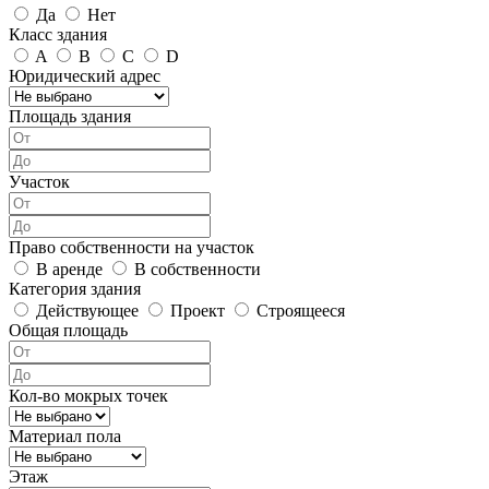
Да
Нет
Класс здания
A
B
C
D
Юридический адрес
Площадь здания
Участок
Право собственности на участок
В аренде
В собственности
Категория здания
Действующее
Проект
Строящееся
Общая площадь
Кол-во мокрых точек
Материал пола
Этаж