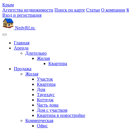
Крым
Агентства недвижимости
Поиск по карте
Статьи
О компании
К
Вход и регистрация
NedvRf.ru
Главная
Аренда
Длительно
Жилая
Квартира
Продажа
Жилая
Участок
Квартира
Дом
Таунхаус
Коттедж
Часть дома
Дом с участком
Квартира в новостройке
Коммерческая
Офис